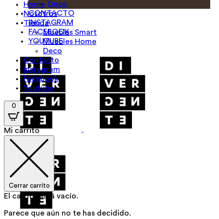
Deco
Home
CONTACTO
Nosotros
INSTAGRAM
Tienda
FACEBOOK
Muebles Smart
YOUTUBE
Muebles Home
Deco
Contacto
Instagram
Facebook
Youtube
0
Mi carrito
Cerrar carrito
El carrito está vacío.
Parece que aún no te has decidido.