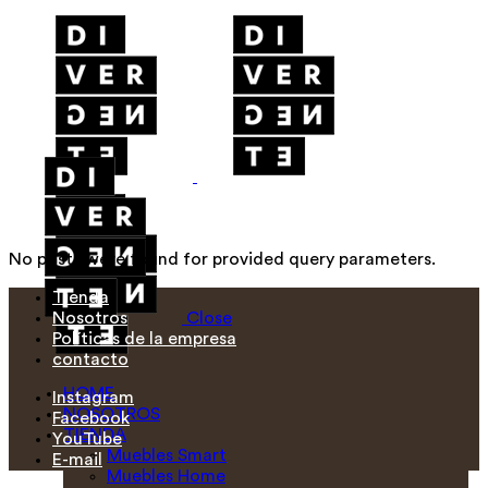
No posts were found for provided query parameters.
Tienda
Nosotros
Close
Políticas de la empresa
contacto
HOME
Instagram
NOSOTROS
Facebook
TIENDA
YouTube
Muebles Smart
E-mail
Muebles Home