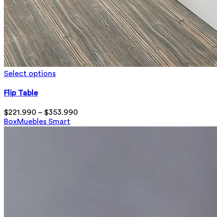
Select options
Flip Table
$
221.990
–
$
353.990
Box
Muebles Smart