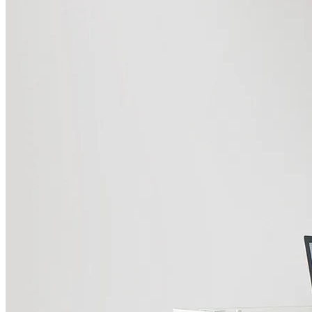
HOME
NOSOTROS
TIENDA
Muebles Smart
Muebles Home
Deco
CONTACTO
INSTAGRAM
FACEBOOK
YOUTUBE