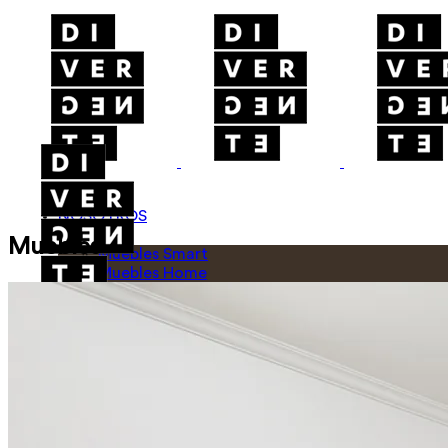
HOME
NOSOTROS
TIENDA
Muebles
Muebles Smart
Muebles Home
Deco
Close
CONTACTO
INSTAGRAM
FACEBOOK
YOUTUBE